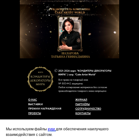
2021-2026 корп. "КОНДИТЕРЫ-ДЕКОРАТОРЫ
МИРА" / corp. “Cake Artist World”
Все права на товарный знак
№ 885442 защищены
Любое копирование материалов без согласия
правообладателя товарного знака запрещено
О НАС
ЖУРНАЛ
ВЫСТАВКИ
ПАРТНЁРЫ
ПРЕМИИ НАГРАЖДЕНИЯ
СОТРУДНИЧЕСТВО
ПРОЕКТЫ
КОНТАКТЫ
Пользовательское соглашение
Договор-оферты
Мы используем файлы
куки
для обеспечения наилучшего
Политика конфиденциальности
взаимодействия с сайтом.
Согласие на обработку персональных данных