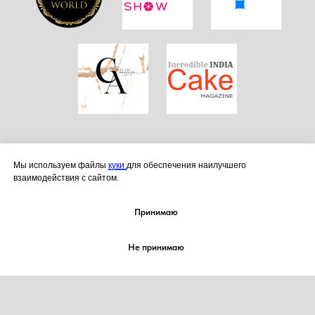
Мы используем файлы
куки
для обеспечения наилучшего
СОТРУДНИЧЕСТВО С ЖУРНАЛОМ
взаимодействия с сайтом.
Принимаю
2021-2026 корп. "КОНДИТЕРЫ-ДЕКОРАТОРЫ
Не принимаю
МИРА" / corp. “Cake Artist World”
Все права на товарный знак
№ 885442 защищены
Любое копирование материалов без согласия
правообладателя товарного знака запрещено
О НАС
ЖУРНАЛ