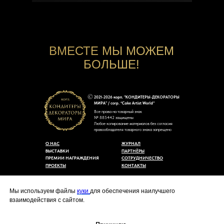
ВМЕСТЕ МЫ МОЖЕМ
БОЛЬШЕ!
2021-2026 корп. "КОНДИТЕРЫ-ДЕКОРАТОРЫ
МИРА" / corp. “Cake Artist World”
Все права на товарный знак
№ 885442 защищены
Любое копирование материалов без согласия
правообладателя товарного знака запрещено
О НАС
ЖУРНАЛ
ВЫСТАВКИ
ПАРТНЁРЫ
ПРЕМИИ НАГРАЖДЕНИЯ
СОТРУДНИЧЕСТВО
ПРОЕКТЫ
КОНТАКТЫ
Пользовательское соглашение
Договор-оферты
Мы используем файлы
куки
для обеспечения наилучшего
Политика конфиденциальности
взаимодействия с сайтом.
Согласие на обработку персональных данных
Уведомление об использовании файлов куки
cakeartistworld@mail.ru