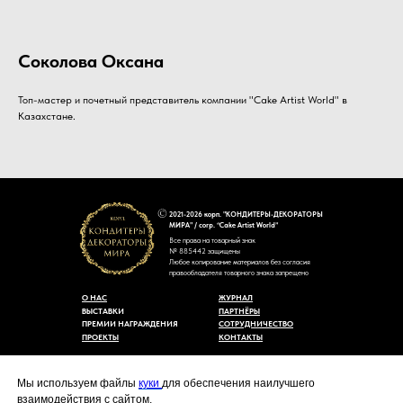
Соколова Оксана
Топ-мастер и почетный представитель компании "Cake Artist World" в
Казахстане.
2021-2026 корп. "КОНДИТЕРЫ-ДЕКОРАТОРЫ
МИРА" / corp. “Cake Artist World”
Все права на товарный знак
№ 885442 защищены
Любое копирование материалов без согласия
правообладателя товарного знака запрещено
О НАС
ЖУРНАЛ
ВЫСТАВКИ
ПАРТНЁРЫ
ПРЕМИИ НАГРАЖДЕНИЯ
СОТРУДНИЧЕСТВО
ПРОЕКТЫ
КОНТАКТЫ
Пользовательское соглашение
Договор-оферты
Мы используем файлы
куки
для обеспечения наилучшего
Политика конфиденциальности
взаимодействия с сайтом.
Согласие на обработку персональных данных