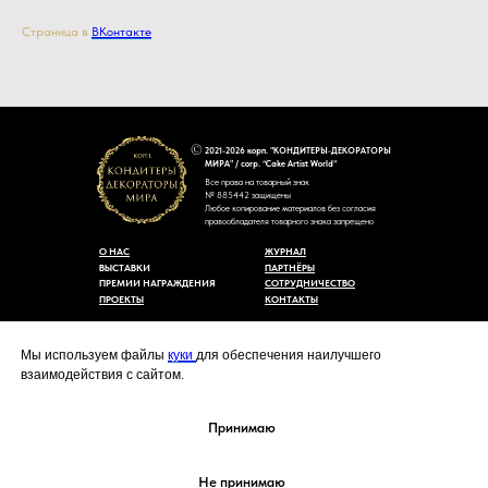
Страница в
ВКонтакте
2021-2026 корп. "КОНДИТЕРЫ-ДЕКОРАТОРЫ
МИРА" / corp. “Cake Artist World”
Все права на товарный знак
№ 885442 защищены
Любое копирование материалов без согласия
правообладателя товарного знака запрещено
О НАС
ЖУРНАЛ
ВЫСТАВКИ
ПАРТНЁРЫ
ПРЕМИИ НАГРАЖДЕНИЯ
СОТРУДНИЧЕСТВО
ПРОЕКТЫ
КОНТАКТЫ
Пользовательское соглашение
Договор-оферты
Мы используем файлы
куки
для обеспечения наилучшего
Политика конфиденциальности
взаимодействия с сайтом.
Согласие на обработку персональных данных
Уведомление об использовании файлов куки
cakeartistworld@mail.ru
Принимаю
Не принимаю