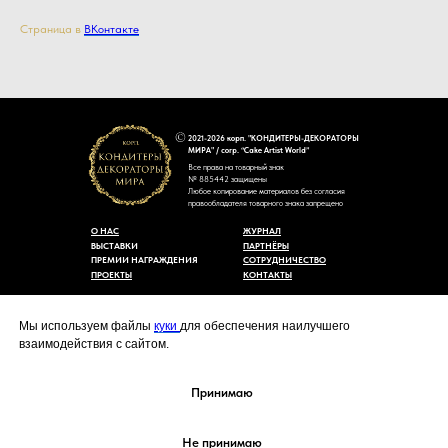
Страница в
ВКонтакте
2021-2026 корп. "КОНДИТЕРЫ-ДЕКОРАТОРЫ
МИРА" / corp. “Cake Artist World”
Все права на товарный знак
№ 885442 защищены
Любое копирование материалов без согласия
правообладателя товарного знака запрещено
О НАС
ЖУРНАЛ
ВЫСТАВКИ
ПАРТНЁРЫ
ПРЕМИИ НАГРАЖДЕНИЯ
СОТРУДНИЧЕСТВО
ПРОЕКТЫ
КОНТАКТЫ
Пользовательское соглашение
Договор-оферты
Мы используем файлы
куки
для обеспечения наилучшего
Политика конфиденциальности
взаимодействия с сайтом.
Согласие на обработку персональных данных
Уведомление об использовании файлов куки
cakeartistworld@mail.ru
Принимаю
Не принимаю