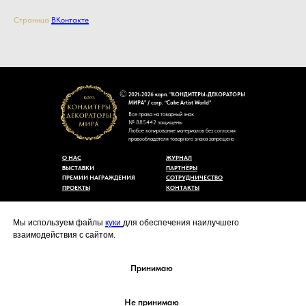
Страница
ВКонтакте
2021-2026 корп. "КОНДИТЕРЫ-ДЕКОРАТОРЫ
МИРА" / corp. “Cake Artist World”
Все права на товарный знак
№ 885442 защищены
Любое копирование материалов без согласия
правообладателя товарного знака запрещено
О НАС
ЖУРНАЛ
ВЫСТАВКИ
ПАРТНЁРЫ
ПРЕМИИ НАГРАЖДЕНИЯ
СОТРУДНИЧЕСТВО
ПРОЕКТЫ
КОНТАКТЫ
Пользовательское соглашение
Договор-оферты
Мы используем файлы
куки
для обеспечения наилучшего
Политика конфиденциальности
взаимодействия с сайтом.
Согласие на обработку персональных данных
Уведомление об использовании файлов куки
cakeartistworld@mail.ru
Принимаю
Не принимаю