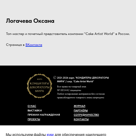
Логачева Оксана
Топ-мастер и почетный представитель компании "Cake Artist World" в России.
Страница в
ВКонтакте
2021-2026 корп. "КОНДИТЕРЫ-ДЕКОРАТОРЫ
МИРА" / corp. “Cake Artist World”
Все права на товарный знак
№ 885442 защищены
Любое копирование материалов без согласия
правообладателя товарного знака запрещено
О НАС
ЖУРНАЛ
ВЫСТАВКИ
ПАРТНЁРЫ
ПРЕМИИ НАГРАЖДЕНИЯ
СОТРУДНИЧЕСТВО
ПРОЕКТЫ
КОНТАКТЫ
Пользовательское соглашение
Договор-оферты
Мы используем файлы
куки
для обеспечения наилучшего