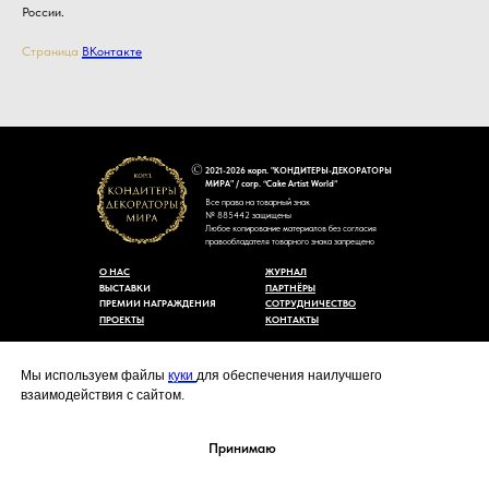
России.
Страница
ВКонтакте
2021-2026 корп. "КОНДИТЕРЫ-ДЕКОРАТОРЫ
МИРА" / corp. “Cake Artist World”
Все права на товарный знак
№ 885442 защищены
Любое копирование материалов без согласия
правообладателя товарного знака запрещено
О НАС
ЖУРНАЛ
ВЫСТАВКИ
ПАРТНЁРЫ
ПРЕМИИ НАГРАЖДЕНИЯ
СОТРУДНИЧЕСТВО
ПРОЕКТЫ
КОНТАКТЫ
Пользовательское соглашение
Договор-оферты
Мы используем файлы
куки
для обеспечения наилучшего
Политика конфиденциальности
взаимодействия с сайтом.
Согласие на обработку персональных данных
Уведомление об использовании файлов куки
cakeartistworld@mail.ru
Принимаю