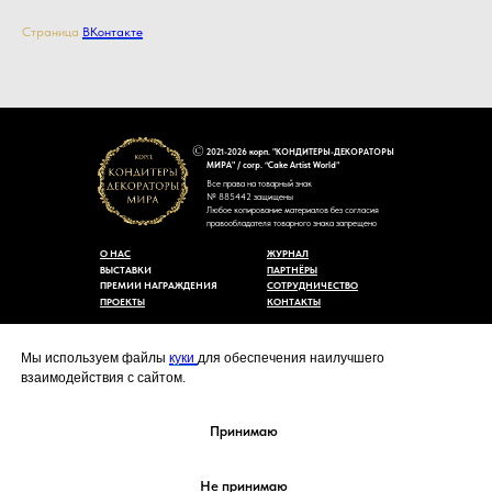
Страница
ВКонтакте
2021-2026 корп. "КОНДИТЕРЫ-ДЕКОРАТОРЫ
МИРА" / corp. “Cake Artist World”
Все права на товарный знак
№ 885442 защищены
Любое копирование материалов без согласия
правообладателя товарного знака запрещено
О НАС
ЖУРНАЛ
ВЫСТАВКИ
ПАРТНЁРЫ
ПРЕМИИ НАГРАЖДЕНИЯ
СОТРУДНИЧЕСТВО
ПРОЕКТЫ
КОНТАКТЫ
Пользовательское соглашение
Договор-оферты
Мы используем файлы
куки
для обеспечения наилучшего
Политика конфиденциальности
взаимодействия с сайтом.
Согласие на обработку персональных данных
Уведомление об использовании файлов куки
cakeartistworld@mail.ru
Принимаю
Не принимаю