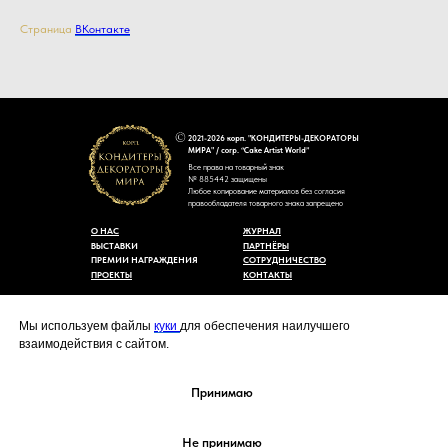
Страница
ВКонтакте
2021-2026 корп. "КОНДИТЕРЫ-ДЕКОРАТОРЫ
МИРА" / corp. “Cake Artist World”
Все права на товарный знак
№ 885442 защищены
Любое копирование материалов без согласия
правообладателя товарного знака запрещено
О НАС
ЖУРНАЛ
ВЫСТАВКИ
ПАРТНЁРЫ
ПРЕМИИ НАГРАЖДЕНИЯ
СОТРУДНИЧЕСТВО
ПРОЕКТЫ
КОНТАКТЫ
Пользовательское соглашение
Договор-оферты
Мы используем файлы
куки
для обеспечения наилучшего
Политика конфиденциальности
взаимодействия с сайтом.
Согласие на обработку персональных данных
Уведомление об использовании файлов куки
cakeartistworld@mail.ru
Принимаю
Не принимаю