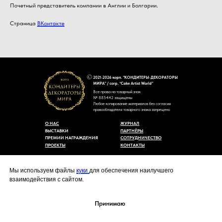
Почетный представитель компании в Англии и Болгарии.
Страница
ВКонтакте
2021-2026 корп. "КОНДИТЕРЫ-ДЕКОРАТОРЫ
МИРА" / corp. “Cake Artist World”
Все права на товарный знак
№ 885442 защищены
Любое копирование материалов без согласия
правообладателя товарного знака запрещено
О НАС
ЖУРНАЛ
ВЫСТАВКИ
ПАРТНЁРЫ
ПРЕМИИ НАГРАЖДЕНИЯ
СОТРУДНИЧЕСТВО
ПРОЕКТЫ
КОНТАКТЫ
Пользовательское соглашение
Договор-оферты
Мы используем файлы
куки
для обеспечения наилучшего
Политика конфиденциальности
взаимодействия с сайтом.
Согласие на обработку персональных данных
Уведомление об использовании файлов куки
cakeartistworld@mail.ru
Принимаю