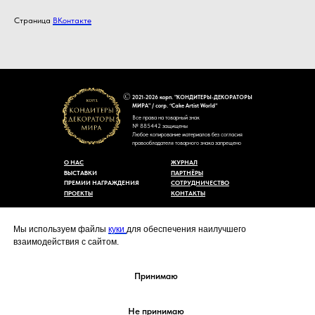
Страница
ВКонтакте
2021-2026 корп. "КОНДИТЕРЫ-ДЕКОРАТОРЫ
МИРА" / corp. “Cake Artist World”
Все права на товарный знак
№ 885442 защищены
Любое копирование материалов без согласия
правообладателя товарного знака запрещено
О НАС
ЖУРНАЛ
ВЫСТАВКИ
ПАРТНЁРЫ
ПРЕМИИ НАГРАЖДЕНИЯ
СОТРУДНИЧЕСТВО
ПРОЕКТЫ
КОНТАКТЫ
Пользовательское соглашение
Договор-оферты
Мы используем файлы
куки
для обеспечения наилучшего
Политика конфиденциальности
взаимодействия с сайтом.
Согласие на обработку персональных данных
Уведомление об использовании файлов куки
cakeartistworld@mail.ru
Принимаю
Не принимаю