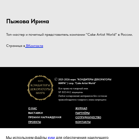
Пыжова Ирина
Топ-мастер и почетный представитель компании "Cake Artist World" в России.
Страница в
ВКонтакте
2021-2026 корп. "КОНДИТЕРЫ-ДЕКОРАТОРЫ
МИРА" / corp. “Cake Artist World”
Все права на товарный знак
№ 885442 защищены
Любое копирование материалов без согласия
правообладателя товарного знака запрещено
О НАС
ЖУРНАЛ
ВЫСТАВКИ
ПАРТНЁРЫ
ПРЕМИИ НАГРАЖДЕНИЯ
СОТРУДНИЧЕСТВО
ПРОЕКТЫ
КОНТАКТЫ
Пользовательское соглашение
Договор-оферты
Мы используем файлы
куки
для обеспечения наилучшего