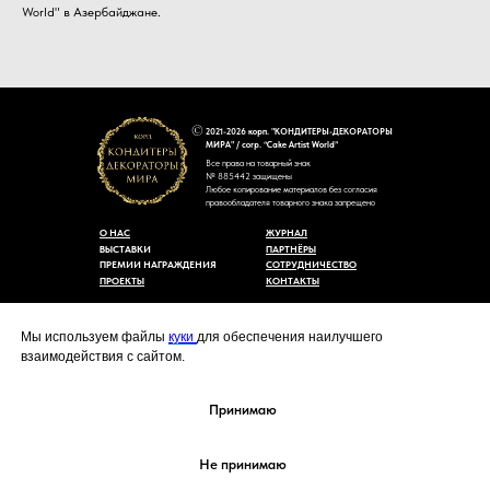
World" в Азербайджане.
2021-2026 корп. "КОНДИТЕРЫ-ДЕКОРАТОРЫ
МИРА" / corp. “Cake Artist World”
Все права на товарный знак
№ 885442 защищены
Любое копирование материалов без согласия
правообладателя товарного знака запрещено
О НАС
ЖУРНАЛ
ВЫСТАВКИ
ПАРТНЁРЫ
ПРЕМИИ НАГРАЖДЕНИЯ
СОТРУДНИЧЕСТВО
ПРОЕКТЫ
КОНТАКТЫ
Пользовательское соглашение
Договор-оферты
Мы используем файлы
куки
для обеспечения наилучшего
Политика конфиденциальности
взаимодействия с сайтом.
Согласие на обработку персональных данных
Уведомление об использовании файлов куки
cakeartistworld@mail.ru
Принимаю
Не принимаю