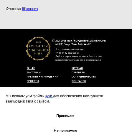
Страница
ВКонтакте
2021-2026 корп. "КОНДИТЕРЫ-ДЕКОРАТОРЫ
МИРА" / corp. “Cake Artist World”
Все права на товарный знак
№ 885442 защищены
Любое копирование материалов без согласия
правообладателя товарного знака запрещено
О НАС
ЖУРНАЛ
ВЫСТАВКИ
ПАРТНЁРЫ
ПРЕМИИ НАГРАЖДЕНИЯ
СОТРУДНИЧЕСТВО
ПРОЕКТЫ
КОНТАКТЫ
Пользовательское соглашение
Договор-оферты
Мы используем файлы
куки
для обеспечения наилучшего
Политика конфиденциальности
взаимодействия с сайтом.
Согласие на обработку персональных данных
Уведомление об использовании файлов куки
cakeartistworld@mail.ru
Принимаю
Не принимаю