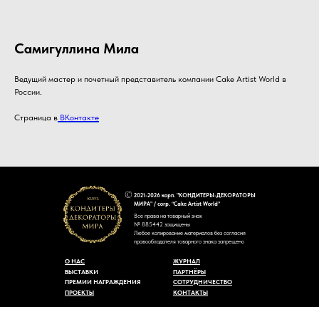
Самигуллина Мила
Ведущий мастер и почетный представитель компании Cake Artist World в
России.
Страница в
ВКонтакте
2021-2026 корп. "КОНДИТЕРЫ-ДЕКОРАТОРЫ
МИРА" / corp. “Cake Artist World”
Все права на товарный знак
№ 885442 защищены
Любое копирование материалов без согласия
правообладателя товарного знака запрещено
О НАС
ЖУРНАЛ
ВЫСТАВКИ
ПАРТНЁРЫ
ПРЕМИИ НАГРАЖДЕНИЯ
СОТРУДНИЧЕСТВО
ПРОЕКТЫ
КОНТАКТЫ
Пользовательское соглашение