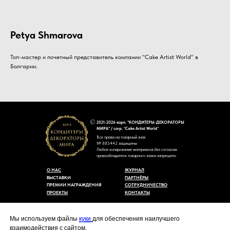
Petya Shmarova
Топ-мастер и почетный представитель компании "Cake Artist World" в
Болгарии.
2021-2026 корп. "КОНДИТЕРЫ-ДЕКОРАТОРЫ
МИРА" / corp. “Cake Artist World”
Все права на товарный знак
№ 885442 защищены
Любое копирование материалов без согласия
правообладателя товарного знака запрещено
О НАС
ЖУРНАЛ
ВЫСТАВКИ
ПАРТНЁРЫ
ПРЕМИИ НАГРАЖДЕНИЯ
СОТРУДНИЧЕСТВО
ПРОЕКТЫ
КОНТАКТЫ
Пользовательское соглашение
Договор-оферты
Мы используем файлы
куки
для обеспечения наилучшего
Политика конфиденциальности
взаимодействия с сайтом.
Согласие на обработку персональных данных