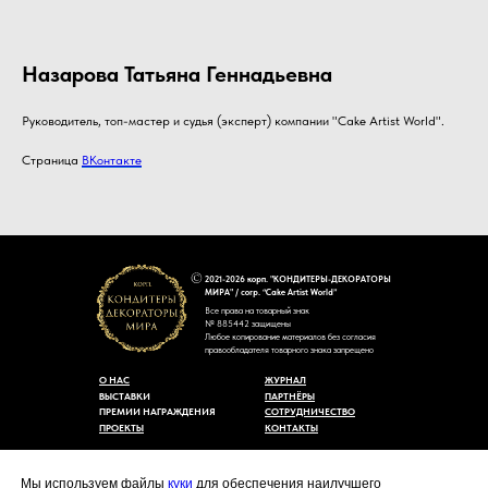
Назарова Татьяна Геннадьевна
Руководитель, топ-мастер и судья (эксперт) компании "Cake Artist World".
Страница
ВКонтакте
2021-2026 корп. "КОНДИТЕРЫ-ДЕКОРАТОРЫ
МИРА" / corp. “Cake Artist World”
Все права на товарный знак
№ 885442 защищены
Любое копирование материалов без согласия
правообладателя товарного знака запрещено
О НАС
ЖУРНАЛ
ВЫСТАВКИ
ПАРТНЁРЫ
ПРЕМИИ НАГРАЖДЕНИЯ
СОТРУДНИЧЕСТВО
ПРОЕКТЫ
КОНТАКТЫ
Пользовательское соглашение
Договор-оферты
Мы используем файлы
куки
для обеспечения наилучшего