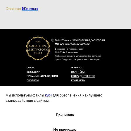
Страница
ВКонтакте
2021-2026 корп. "КОНДИТЕРЫ-ДЕКОРАТОРЫ
МИРА" / corp. “Cake Artist World”
Все права на товарный знак
№ 885442 защищены
Любое копирование материалов без согласия
правообладателя товарного знака запрещено
О НАС
ЖУРНАЛ
ВЫСТАВКИ
ПАРТНЁРЫ
ПРЕМИИ НАГРАЖДЕНИЯ
СОТРУДНИЧЕСТВО
ПРОЕКТЫ
КОНТАКТЫ
Пользовательское соглашение
Договор-оферты
Мы используем файлы
куки
для обеспечения наилучшего
Политика конфиденциальности
взаимодействия с сайтом.
Согласие на обработку персональных данных
Уведомление об использовании файлов куки
cakeartistworld@mail.ru
Принимаю
Не принимаю