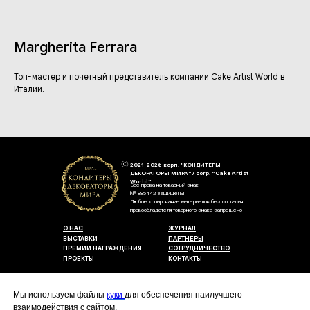
Margherita Ferrara
Топ-мастер и почетный представитель компании Cake Artist World в
Италии.
2021-2026 корп. "КОНДИТЕРЫ-
ДЕКОРАТОРЫ МИРА" / corp. “Cake Artist
World”
Все права на товарный знак
№ 885442 защищены
Любое копирование материалов без согласия
правообладателя товарного знака запрещено
О НАС
ЖУРНАЛ
ВЫСТАВКИ
ПАРТНЁРЫ
ПРЕМИИ НАГРАЖДЕНИЯ
СОТРУДНИЧЕСТВО
ПРОЕКТЫ
КОНТАКТЫ
Пользовательское соглашение
Договор-оферты
Мы используем файлы
куки
для обеспечения наилучшего
Политика конфиденциальности
взаимодействия с сайтом.
Согласие на обработку персональных данных