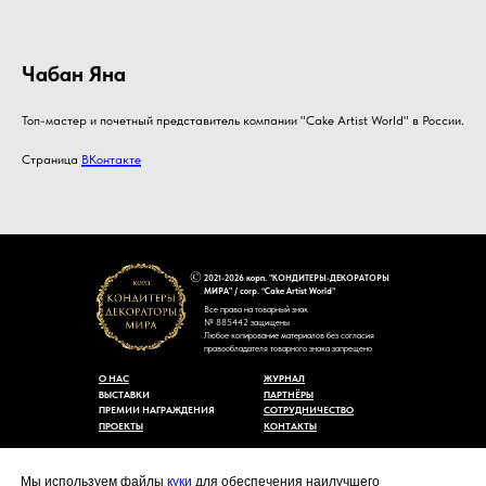
Чабан Яна
Топ-мастер и почетный представитель компании "Cake Artist World" в России.
Страница
ВКонтакте
2021-2026 корп. "КОНДИТЕРЫ-ДЕКОРАТОРЫ
МИРА" / corp. “Cake Artist World”
Все права на товарный знак
№ 885442 защищены
Любое копирование материалов без согласия
правообладателя товарного знака запрещено
О НАС
ЖУРНАЛ
ВЫСТАВКИ
ПАРТНЁРЫ
ПРЕМИИ НАГРАЖДЕНИЯ
СОТРУДНИЧЕСТВО
ПРОЕКТЫ
КОНТАКТЫ
Пользовательское соглашение
Договор-оферты
Мы используем файлы
куки
для обеспечения наилучшего