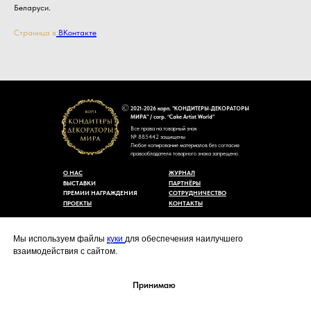
Беларуси.
Страница в
ВКонтакте
2021-2026 корп. "КОНДИТЕРЫ-ДЕКОРАТОРЫ
МИРА" / corp. “Cake Artist World”
Все права на товарный знак
№ 885442 защищены
Любое копирование материалов без согласия
правообладателя товарного знака запрещено
О НАС
ЖУРНАЛ
ВЫСТАВКИ
ПАРТНЁРЫ
ПРЕМИИ НАГРАЖДЕНИЯ
СОТРУДНИЧЕСТВО
ПРОЕКТЫ
КОНТАКТЫ
Пользовательское соглашение
Договор-оферты
Мы используем файлы
куки
для обеспечения наилучшего
Политика конфиденциальности
взаимодействия с сайтом.
Согласие на обработку персональных данных
Уведомление об использовании файлов куки
cakeartistworld@mail.ru
Принимаю