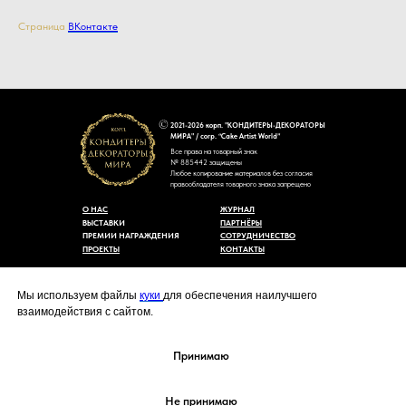
Страница
ВКонтакте
2021-2026 корп. "КОНДИТЕРЫ-ДЕКОРАТОРЫ
МИРА" / corp. “Cake Artist World”
Все права на товарный знак
№ 885442 защищены
Любое копирование материалов без согласия
правообладателя товарного знака запрещено
О НАС
ЖУРНАЛ
ВЫСТАВКИ
ПАРТНЁРЫ
ПРЕМИИ НАГРАЖДЕНИЯ
СОТРУДНИЧЕСТВО
ПРОЕКТЫ
КОНТАКТЫ
Пользовательское соглашение
Договор-оферты
Мы используем файлы
куки
для обеспечения наилучшего
Политика конфиденциальности
взаимодействия с сайтом.
Согласие на обработку персональных данных
Уведомление об использовании файлов куки
cakeartistworld@mail.ru
Принимаю
Не принимаю