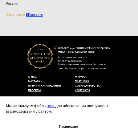
России.
Страница в
ВКонтакте
2021-2026 корп. "КОНДИТЕРЫ-ДЕКОРАТОРЫ
МИРА" / corp. “Cake Artist World”
Все права на товарный знак
№ 885442 защищены
Любое копирование материалов без согласия
правообладателя товарного знака запрещено
О НАС
ЖУРНАЛ
ВЫСТАВКИ
ПАРТНЁРЫ
ПРЕМИИ НАГРАЖДЕНИЯ
СОТРУДНИЧЕСТВО
ПРОЕКТЫ
КОНТАКТЫ
Пользовательское соглашение
Договор-оферты
Мы используем файлы
куки
для обеспечения наилучшего
Политика конфиденциальности
взаимодействия с сайтом.
Согласие на обработку персональных данных
Уведомление об использовании файлов куки
cakeartistworld@mail.ru
Принимаю