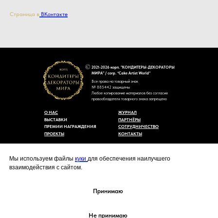
Страница в
ВКонтакте
2021-2026 корп. "КОНДИТЕРЫ-ДЕКОРАТОРЫ
МИРА" / corp. “Cake Artist World”
Все права на товарный знак
№ 885442 защищены
Любое копирование материалов без согласия
правообладателя товарного знака запрещено
О НАС
ЖУРНАЛ
ВЫСТАВКИ
ПАРТНЁРЫ
ПРЕМИИ НАГРАЖДЕНИЯ
СОТРУДНИЧЕСТВО
ПРОЕКТЫ
КОНТАКТЫ
Пользовательское соглашение
Договор-оферты
Мы используем файлы
куки
для обеспечения наилучшего
Политика конфиденциальности
взаимодействия с сайтом.
Согласие на обработку персональных данных
Уведомление об использовании файлов куки
cakeartistworld@mail.ru
Принимаю
Не принимаю