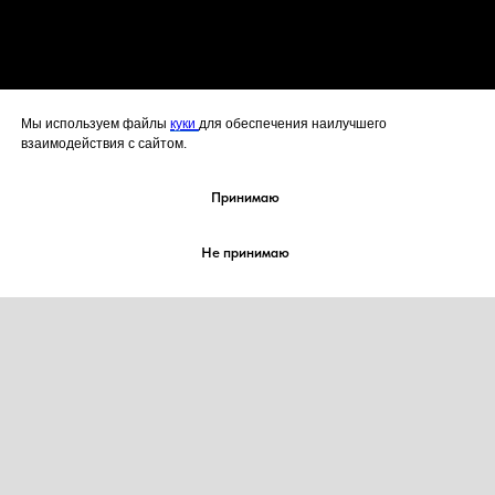
Мы используем файлы
куки
для обеспечения наилучшего
взаимодействия с сайтом.
Принимаю
Не принимаю
2021-2026 корп. "КОНДИТЕРЫ-ДЕКОРАТОРЫ
МИРА" / corp. “Cake Artist World”
Все права на товарный знак
№ 885442 защищены