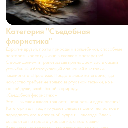
Категория "Съедобная
флористика"
Дорогие друзья, поэты природы и волшебники, способные
повторить красоту жизни в сладком мастерстве!
С восхищением и трепетом мы приглашаем вас в самый
утончённый и благоухающий сад нашей выставки-
чемпионата «Престиж». Представляем категорию, где
искусство требует не только виртуозной техники, но и
тонкой души, влюблённой в природу.
«Съедобная флористика»
Это — высшая школа точности, нежности и вдохновения!
Категория для тех, кто умеет слышать шёпот лепестков и
передавать его в сахарной пудре и шоколаде. Здесь
создаются не просто украшения, а настоящие
ботанические портреты, где важна каждая тычинка,