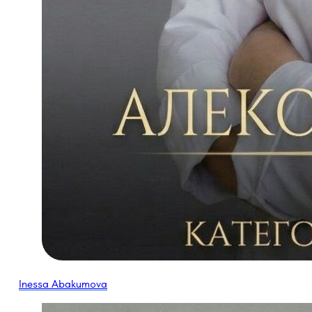
·
Inessa Abakumova