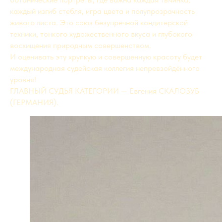
каждый изгиб стебля, игра цвета и полупрозрачность
живого листа. Это союз безупречной кондитерской
техники, тонкого художественного вкуса и глубокого
восхищения природным совершенством.
И оценивать эту хрупкую и совершенную красоту будет
международная судейская коллегия непревзойдённого
уровня!
ГЛАВНЫЙ СУДЬЯ КАТЕГОРИИ — Евгения СКАЛОЗУБ
(ГЕРМАНИЯ).