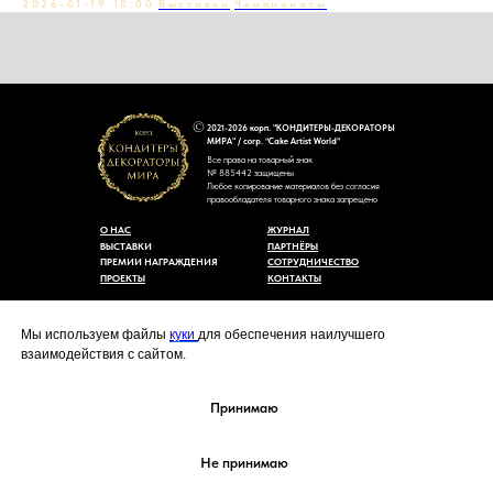
2026-01-19 10:00
Выставки
Чемпионаты
2021-2026 корп. "КОНДИТЕРЫ-ДЕКОРАТОРЫ
МИРА" / corp. “Cake Artist World”
Все права на товарный знак
№ 885442 защищены
Любое копирование материалов без согласия
правообладателя товарного знака запрещено
О НАС
ЖУРНАЛ
ВЫСТАВКИ
ПАРТНЁРЫ
ПРЕМИИ НАГРАЖДЕНИЯ
СОТРУДНИЧЕСТВО
ПРОЕКТЫ
КОНТАКТЫ
Пользовательское соглашение
Договор-оферты
Мы используем файлы
куки
для обеспечения наилучшего
Политика конфиденциальности
взаимодействия с сайтом.
Согласие на обработку персональных данных
Уведомление об использовании файлов куки
cakeartistworld@mail.ru
Принимаю
Не принимаю