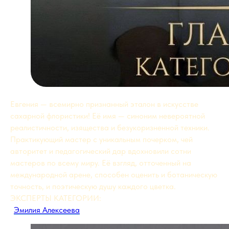
Евгения — всемирно признанный эталон в искусстве
сахарной флористики! Её имя — синоним невероятной
реалистичности, изящества и безукоризненной техники.
Практикующий мастер с уникальным почерком, чей
авторитет и педагогический дар вдохновили сотни
мастеров по всему миру. Её взгляд, отточенный на
международной арене, способен оценить и ботаническую
точность, и поэтическую душу каждого цветка.
ЭКСПЕРТЫ КАТЕГОРИИ:
·
Эмилия Алексеева