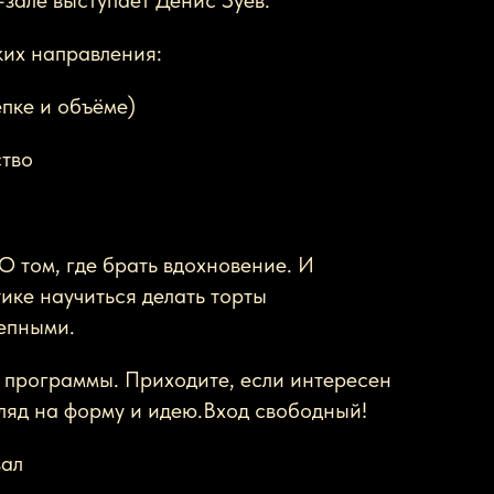
с-зале выступает Денис Зуев.
ких направления:
епке и объёме)
ство
 О том, где брать вдохновение. И
тике научиться делать торты
епными.
т программы. Приходите, если интересен
ляд на форму и идею.Вход свободный!
зал