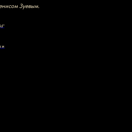
енисом Зуевым.
ld"
КИ