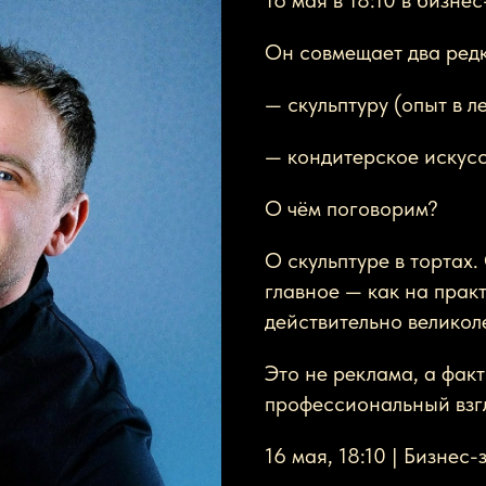
16 мая в 18:10 в бизне
Он совмещает два ред
— скульптуру (опыт в л
— кондитерское искус
О чём поговорим?
О скульптуре в тортах.
главное — как на прак
действительно великол
Это не реклама, а фак
профессиональный взг
16 мая, 18:10 | Бизнес-