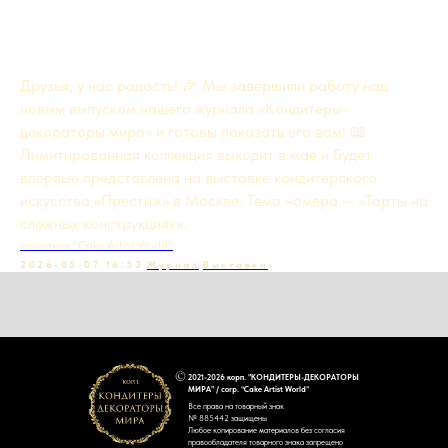
Друзья, у нас радость! 🎉 Мы завершили работу над
новым выпуском нашего журнала «Кондитеры-
декораторы мира» и готовы показать его вам! 📖
Лимитированная коллекция выходит в мае и будет
впервые представлена на выставке кондитерского
искусства «Престиж» в Москве. Тема номера — «Торты на
сложных конструкциях».
компания "Cake Artist World"
2026-05-07 16:53
Журнал
Выставки
2021-2026 корп. "КОНДИТЕРЫ-ДЕКОРАТОРЫ
МИРА" / corp. “Cake Artist World”
Все права на товарный знак
№ 885442 защищены
Любое копирование материалов без согласия
правообладателя товарного знака запрещено