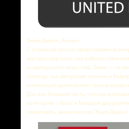
Эмма Джейн, Англия
С огромной честью представляем всеми
мастера-виртуоза, чьи работы стали к
кондитерского искусства. Эмма — не пр
новатор, чьи авторские техники и безуп
композиции вдохновляют тысячи кондите
Для нас большая честь, что она возглави
категориях « Бюст и Большой декоратив
пожаловать, великолепная Эмма Джейн!