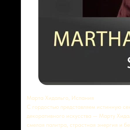
Марта Хидальго, Испания
С гордостью представляем истинную се
декоративного искусства — Марту Хидал
смелая палитра, страстная энергия и б