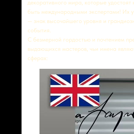
декоративного мира, которые удостоят 
быть международными экспертами! Их у
— знак высочайшего уровня и грандио
события.
С безмерной гордостью и почтением пр
выдающихся мастеров, чьи имена являю
сферах: