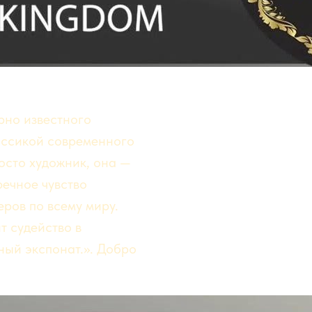
рно известного
лассикой современного
осто художник, она —
речное чувство
ров по всему миру.
т судейство в
ный экспонат.». Добро