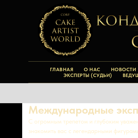
ГЛАВНАЯ
О НАС
НОВОСТИ
ЭКСПЕРТЫ (СУДЬИ)
ВЕДУ
Международные экс
С огромным трепетом и глубоким уваж
знакомить вас с легендарными фигурам