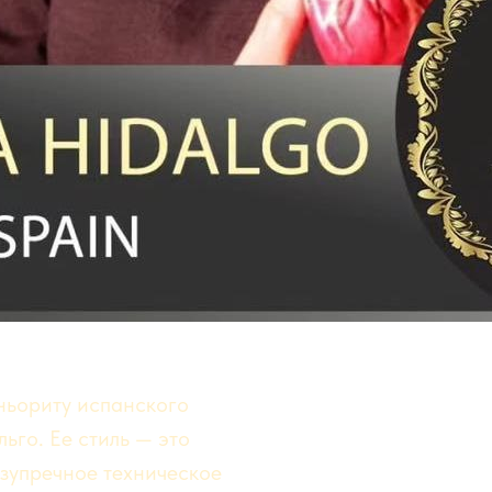
ньориту испанского
ьго. Ее стиль — это
езупречное техническое