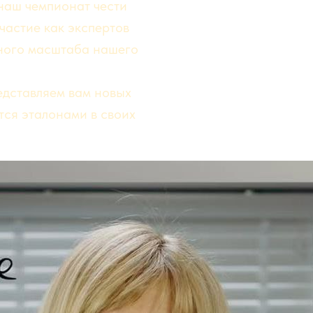
наш чемпионат чести
частие как экспертов
зного масштаба нашего
едставляем вам новых
тся эталонами в своих