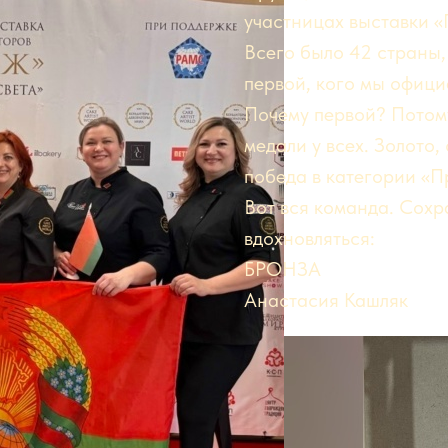
участницах выставки «
Всего было 42 страны,
первой, кого мы офици
Почему первой? Потому 
медали у всех. Золото
победа в категории «П
Вот вся команда. Сохр
вдохновляться:
БРОНЗА
Анастасия Кашляк