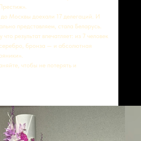
Престиж».
 до Москвы доехали 17 делегаций. И
ально представляем, стала Беларусь.
что результат впечатляет: из 7 человек
, серебро, бронза — и абсолютная
ряники».
аняйте, чтобы не потерять и