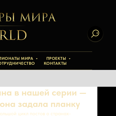
ПИОНАТЫ МИРА
ПРОЕКТЫ
ОТРУДНИЧЕСТВО
КОНТАКТЫ
ана в нашей серии —
 она задала планку
ольшой цикл постов о странах-