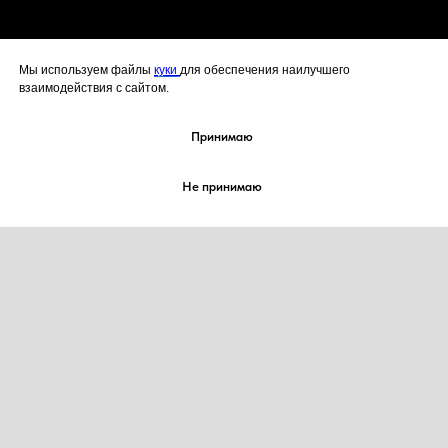
Мы используем файлы
куки
для обеспечения наилучшего
взаимодействия с сайтом.
Принимаю
Не принимаю
2021-2026 корп. "КОНДИТЕРЫ-ДЕКОРАТОРЫ
МИРА" / corp. “Cake Artist World”
Все права на товарный знак
№ 885442 защищены
Любое копирование материалов без согласия
правообладателя товарного знака запрещено
О НАС
ЖУРНАЛ