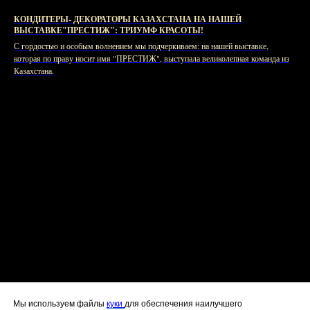
КОНДИТЕРЫ- ДЕКОРАТОРЫ КАЗАХСТАНА НА НАШЕЙ
ВЫСТАВКЕ"ПРЕСТИЖ": ТРИУМФ КРАСОТЫ!
С гордостью и особым волнением мы подчеркиваем: на нашей выставке,
которая по праву носит имя "ПРЕСТИЖ", выступала великолепная команда из
Казахстана.
Мы используем файлы
куки
для обеспечения наилучшего