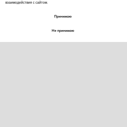
взаимодействия с сайтом.
Принимаю
Не принимаю
2021-2026 корп. "КОНДИТЕРЫ-ДЕКОРАТОРЫ
МИРА" / corp. “Cake Artist World”
Все права на товарный знак
№ 885442 защищены
Любое копирование материалов без согласия
правообладателя товарного знака запрещено
О НАС
ЖУРНАЛ
ВЫСТАВКИ
ПАРТНЁРЫ
ПРЕМИИ НАГРАЖДЕНИЯ
СОТРУДНИЧЕСТВО
ПРОЕКТЫ
КОНТАКТЫ
Пользовательское соглашение