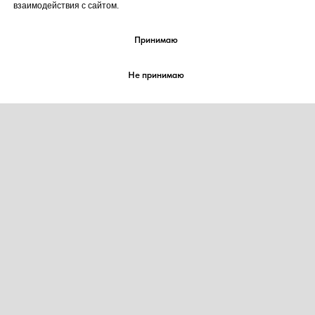
взаимодействия с сайтом.
Принимаю
Не принимаю
2021-2026 корп. "КОНДИТЕРЫ-ДЕКОРАТОРЫ
МИРА" / corp. “Cake Artist World”
Все права на товарный знак
№ 885442 защищены
Любое копирование материалов без согласия
правообладателя товарного знака запрещено
О НАС
ЖУРНАЛ
ВЫСТАВКИ
ПАРТНЁРЫ
ПРЕМИИ НАГРАЖДЕНИЯ
СОТРУДНИЧЕСТВО
ПРОЕКТЫ
КОНТАКТЫ
Пользовательское соглашение