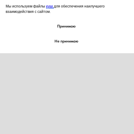
Мы используем файлы
куки
для обеспечения наилучшего
взаимодействия с сайтом.
Принимаю
Не принимаю
2021-2026 корп. "КОНДИТЕРЫ-ДЕКОРАТОРЫ
МИРА" / corp. “Cake Artist World”
Все права на товарный знак
№ 885442 защищены
Любое копирование материалов без согласия
правообладателя товарного знака запрещено
О НАС
ЖУРНАЛ
ВЫСТАВКИ
ПАРТНЁРЫ
ПРЕМИИ НАГРАЖДЕНИЯ
СОТРУДНИЧЕСТВО
ПРОЕКТЫ
КОНТАКТЫ