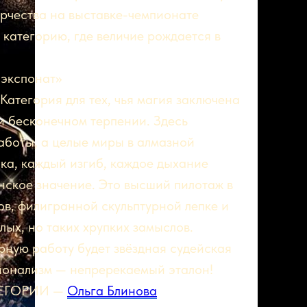
рчества на выставке-чемпионате
 категорию, где величие рождается в
экспонат»
Категория для тех, чья магия заключена
и бесконечном терпении. Здесь
аботы, а целые миры в алмазной
ка, каждый изгиб, каждое дыхание
ское значение. Это высший пилотаж в
в, филигранной скульптурной лепке и
ых, но таких хрупких замыслов.
рную работу будет звёздная судейская
сионализм — непререкаемый эталон!
ТЕГОРИИ —
Ольга Блинова