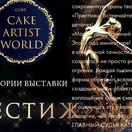
сокровенную грань тво
«Престиж». Встречайте
деталях!
«Малый декоративный 
Это — ода миниатюре! 
в ювелирной точности 
создаются не просто р
огранке. Каждая пылин
формы обретают вселен
создании мини-объекто
воплощении самых смел
И оценивать эту ювели
коллегия, чей профес
ГЛАВНЫЙ СУДЬЯ КА