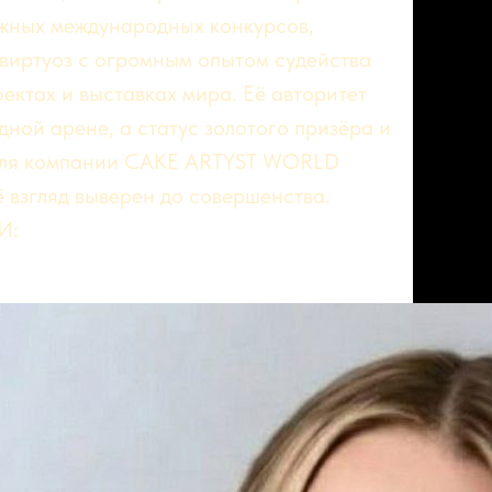
ижных международных конкурсов,
виртуоз с огромным опытом судейства
ектах и выставках мира. Её авторитет
ной арене, а статус золотого призёра и
теля компании CAKE ARTYST WORLD
ё взгляд выверен до совершенства.
И: