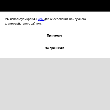
Мы используем файлы
куки
для обеспечения наилучшего
взаимодействия с сайтом.
Принимаю
Не принимаю
2021-2026 корп. "КОНДИТЕРЫ-ДЕКОРАТОРЫ
МИРА" / corp. “Cake Artist World”
Все права на товарный знак
№ 885442 защищены
Любое копирование материалов без согласия
правообладателя товарного знака запрещено