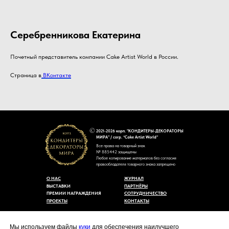
Серебренникова Екатерина
Почетный представитель компании Cake Artist World в России.
Страница в
ВКонтакте
2021-2026 корп. "КОНДИТЕРЫ-ДЕКОРАТОРЫ
МИРА" / corp. “Cake Artist World”
Все права на товарный знак
№ 885442 защищены
Любое копирование материалов без согласия
правообладателя товарного знака запрещено
О НАС
ЖУРНАЛ
ВЫСТАВКИ
ПАРТНЁРЫ
ПРЕМИИ НАГРАЖДЕНИЯ
СОТРУДНИЧЕСТВО
ПРОЕКТЫ
КОНТАКТЫ
Пользовательское соглашение
Договор-оферты
Мы используем файлы
куки
для обеспечения наилучшего