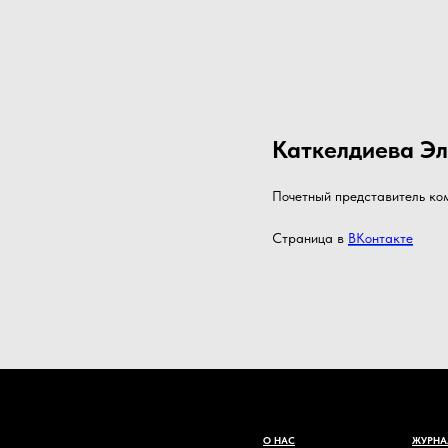
Каткелдиева Э
Почетный представитель ком
Страница в
ВКонтакте
О НАС
ЖУРНА