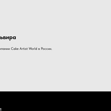
львира
пании Cake Artist World в России.
Л