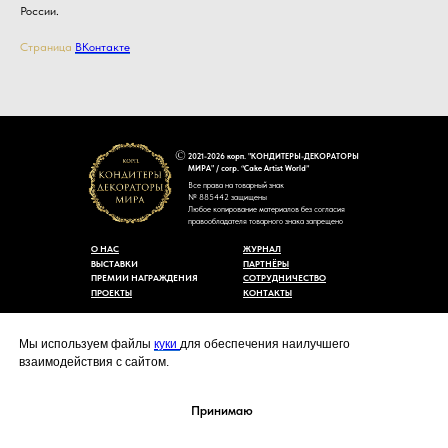
России.
Страница
ВКонтакте
2021-2026 корп. "КОНДИТЕРЫ-ДЕКОРАТОРЫ
МИРА" / corp. “Cake Artist World”
Все права на товарный знак
№ 885442 защищены
Любое копирование материалов без согласия
правообладателя товарного знака запрещено
О НАС
ЖУРНАЛ
ВЫСТАВКИ
ПАРТНЁРЫ
ПРЕМИИ НАГРАЖДЕНИЯ
СОТРУДНИЧЕСТВО
ПРОЕКТЫ
КОНТАКТЫ
Пользовательское соглашение
Договор-оферты
Мы используем файлы
куки
для обеспечения наилучшего
Политика конфиденциальности
взаимодействия с сайтом.
Согласие на обработку персональных данных
Уведомление об использовании файлов куки
cakeartistworld@mail.ru
Принимаю