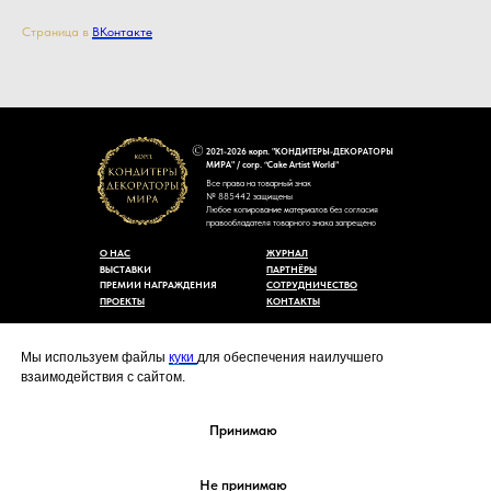
Страница в
ВКонтакте
2021-2026 корп. "КОНДИТЕРЫ-ДЕКОРАТОРЫ
МИРА" / corp. “Cake Artist World”
Все права на товарный знак
№ 885442 защищены
Любое копирование материалов без согласия
правообладателя товарного знака запрещено
О НАС
ЖУРНАЛ
ВЫСТАВКИ
ПАРТНЁРЫ
ПРЕМИИ НАГРАЖДЕНИЯ
СОТРУДНИЧЕСТВО
ПРОЕКТЫ
КОНТАКТЫ
Пользовательское соглашение
Договор-оферты
Мы используем файлы
куки
для обеспечения наилучшего
Политика конфиденциальности
взаимодействия с сайтом.
Согласие на обработку персональных данных
Уведомление об использовании файлов куки
cakeartistworld@mail.ru
Принимаю
Не принимаю