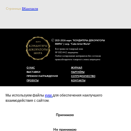
Страница
ВКонтакте
2021-2026 корп. "КОНДИТЕРЫ-ДЕКОРАТОРЫ
МИРА" / corp. “Cake Artist World”
Все права на товарный знак
№ 885442 защищены
Любое копирование материалов без согласия
правообладателя товарного знака запрещено
О НАС
ЖУРНАЛ
ВЫСТАВКИ
ПАРТНЁРЫ
ПРЕМИИ НАГРАЖДЕНИЯ
СОТРУДНИЧЕСТВО
ПРОЕКТЫ
КОНТАКТЫ
Пользовательское соглашение
Договор-оферты
Мы используем файлы
куки
для обеспечения наилучшего
Политика конфиденциальности
взаимодействия с сайтом.
Согласие на обработку персональных данных
Уведомление об использовании файлов куки
cakeartistworld@mail.ru
Принимаю
Не принимаю