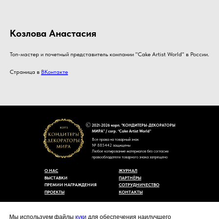
Козлова Анастасия
Топ-мастер и почетный представитель компании "Cake Artist World" в России.
Страница в
ВКонтакте
2021-2026 корп. "КОНДИТЕРЫ-ДЕКОРАТОРЫ
МИРА" / corp. “Cake Artist World”
Все права на товарный знак
№ 885442 защищены
Любое копирование материалов без согласия
правообладателя товарного знака запрещено
О НАС
ЖУРНАЛ
ВЫСТАВКИ
ПАРТНЁРЫ
ПРЕМИИ НАГРАЖДЕНИЯ
СОТРУДНИЧЕСТВО
ПРОЕКТЫ
КОНТАКТЫ
Пользовательское соглашение
Договор-оферты
Мы используем файлы
куки
для обеспечения наилучшего