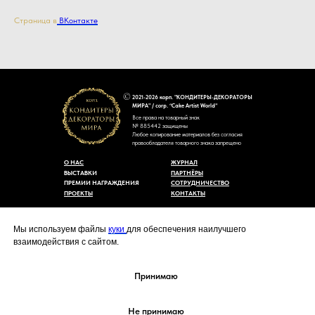
Страница в
ВКонтакте
2021-2026 корп. "КОНДИТЕРЫ-ДЕКОРАТОРЫ
МИРА" / corp. “Cake Artist World”
Все права на товарный знак
№ 885442 защищены
Любое копирование материалов без согласия
правообладателя товарного знака запрещено
О НАС
ЖУРНАЛ
ВЫСТАВКИ
ПАРТНЁРЫ
ПРЕМИИ НАГРАЖДЕНИЯ
СОТРУДНИЧЕСТВО
ПРОЕКТЫ
КОНТАКТЫ
Пользовательское соглашение
Договор-оферты
Мы используем файлы
куки
для обеспечения наилучшего
Политика конфиденциальности
взаимодействия с сайтом.
Согласие на обработку персональных данных
Уведомление об использовании файлов куки
cakeartistworld@mail.ru
Принимаю
Не принимаю