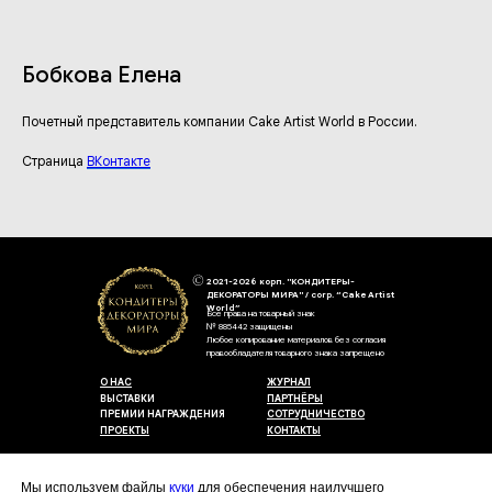
Бобкова Елена
Почетный представитель компании Cake Artist World в России.
Страница
ВКонтакте
2021-2026 корп. "КОНДИТЕРЫ-
ДЕКОРАТОРЫ МИРА" / corp. “Cake Artist
World”
Все права на товарный знак
№ 885442 защищены
Любое копирование материалов без согласия
правообладателя товарного знака запрещено
О НАС
ЖУРНАЛ
ВЫСТАВКИ
ПАРТНЁРЫ
ПРЕМИИ НАГРАЖДЕНИЯ
СОТРУДНИЧЕСТВО
ПРОЕКТЫ
КОНТАКТЫ
Пользовательское соглашение
Договор-оферты
Мы используем файлы
куки
для обеспечения наилучшего