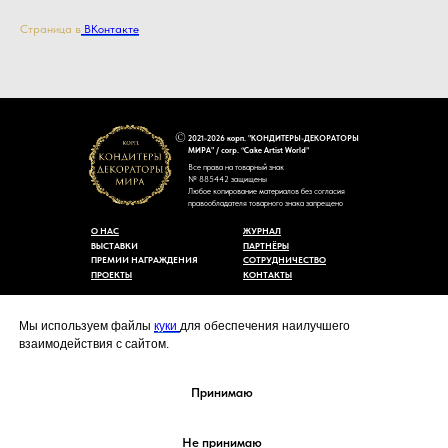
Страница в
ВКонтакте
2021-2026 корп. "КОНДИТЕРЫ-ДЕКОРАТОРЫ
МИРА" / corp. “Cake Artist World”
Все права на товарный знак
№ 885442 защищены
Любое копирование материалов без согласия
правообладателя товарного знака запрещено
О НАС
ЖУРНАЛ
ВЫСТАВКИ
ПАРТНЁРЫ
ПРЕМИИ НАГРАЖДЕНИЯ
СОТРУДНИЧЕСТВО
ПРОЕКТЫ
КОНТАКТЫ
Пользовательское соглашение
Договор-оферты
Мы используем файлы
куки
для обеспечения наилучшего
Политика конфиденциальности
взаимодействия с сайтом.
Согласие на обработку персональных данных
Уведомление об использовании файлов куки
cakeartistworld@mail.ru
Принимаю
Не принимаю