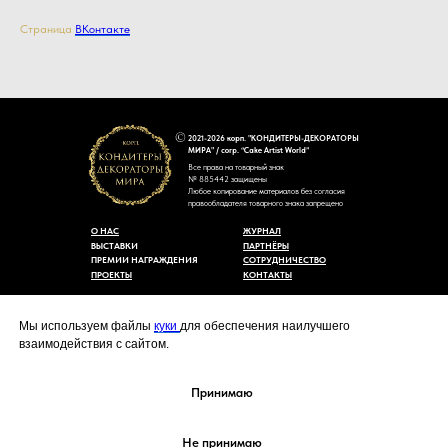
Страница
ВКонтакте
2021-2026 корп. "КОНДИТЕРЫ-ДЕКОРАТОРЫ
МИРА" / corp. “Cake Artist World”
Все права на товарный знак
№ 885442 защищены
Любое копирование материалов без согласия
правообладателя товарного знака запрещено
О НАС
ЖУРНАЛ
ВЫСТАВКИ
ПАРТНЁРЫ
ПРЕМИИ НАГРАЖДЕНИЯ
СОТРУДНИЧЕСТВО
ПРОЕКТЫ
КОНТАКТЫ
Пользовательское соглашение
Договор-оферты
Мы используем файлы
куки
для обеспечения наилучшего
Политика конфиденциальности
взаимодействия с сайтом.
Согласие на обработку персональных данных
Уведомление об использовании файлов куки
cakeartistworld@mail.ru
Принимаю
Не принимаю