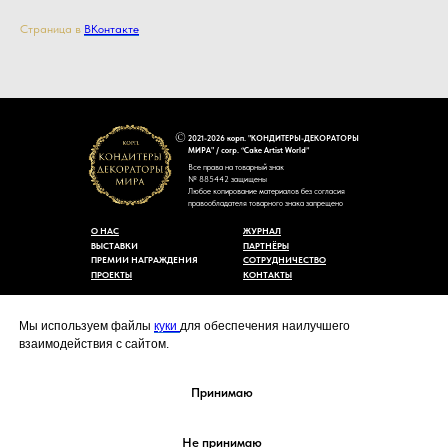
Страница в
ВКонтакте
2021-2026 корп. "КОНДИТЕРЫ-ДЕКОРАТОРЫ
МИРА" / corp. “Cake Artist World”
Все права на товарный знак
№ 885442 защищены
Любое копирование материалов без согласия
правообладателя товарного знака запрещено
О НАС
ЖУРНАЛ
ВЫСТАВКИ
ПАРТНЁРЫ
ПРЕМИИ НАГРАЖДЕНИЯ
СОТРУДНИЧЕСТВО
ПРОЕКТЫ
КОНТАКТЫ
Пользовательское соглашение
Договор-оферты
Мы используем файлы
куки
для обеспечения наилучшего
Политика конфиденциальности
взаимодействия с сайтом.
Согласие на обработку персональных данных
Уведомление об использовании файлов куки
cakeartistworld@mail.ru
Принимаю
Не принимаю