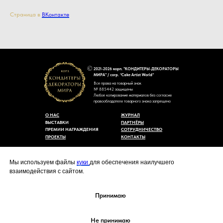
Страница в
ВКонтакте
2021-2026 корп. "КОНДИТЕРЫ-ДЕКОРАТОРЫ
МИРА" / corp. “Cake Artist World”
Все права на товарный знак
№ 885442 защищены
Любое копирование материалов без согласия
правообладателя товарного знака запрещено
О НАС
ЖУРНАЛ
ВЫСТАВКИ
ПАРТНЁРЫ
ПРЕМИИ НАГРАЖДЕНИЯ
СОТРУДНИЧЕСТВО
ПРОЕКТЫ
КОНТАКТЫ
Пользовательское соглашение
Договор-оферты
Мы используем файлы
куки
для обеспечения наилучшего
Политика конфиденциальности
взаимодействия с сайтом.
Согласие на обработку персональных данных
Уведомление об использовании файлов куки
cakeartistworld@mail.ru
Принимаю
Не принимаю